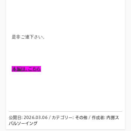
是非ご連下さい。
本編は、こちら
公開日:
2026.03.06
（
/ カテゴリー:
2026.03.06
その他
更新）
/
作成者:
内房ス
バルソーイング