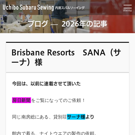
内房スバルソーイング
menu
ブログ
2026年の記事
その他
公開日:
2026.07.14
/ カテゴリー:
Brisbane Resorts SANA（サ
ーナ）様
今回は、以前に連載させて頂いた
房日新聞
をご覧になってのご依頼！
サーナ様
より
同じ南房総にある、貸別荘
館内で着る、ナイトウエアの製作の依頼。