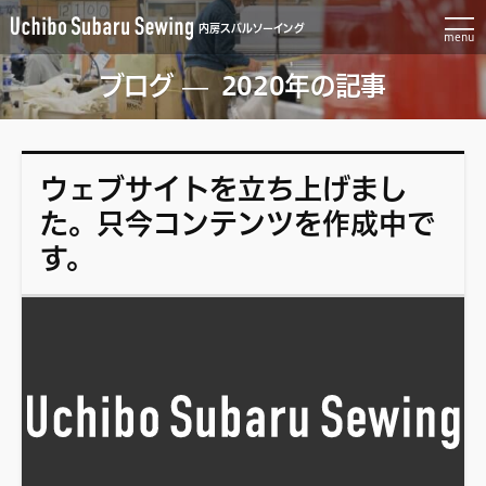
内房スバルソーイング
menu
ブログ
2020年の記事
NEWS
インフォメーション
公開日:
2020.06.29
（
/ カテゴリー:
2023.06.07
更新）
、
ウェブサイトを立ち上げまし
た。只今コンテンツを作成中で
す。