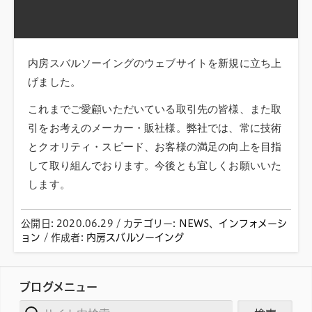
内房スバルソーイングのウェブサイトを新規に立ち上
げました。
これまでご愛顧いただいている取引先の皆様、また取
引をお考えのメーカー・販社様。弊社では、常に技術
とクオリティ・スピード、お客様の満足の向上を目指
して取り組んでおります。今後とも宜しくお願いいた
します。
公開日:
2020.06.29
（
/ カテゴリー:
2023.06.07
NEWS
更新）
、
インフォメーシ
ョン
/
作成者:
内房スバルソーイング
ブログメニュー
サイト内検