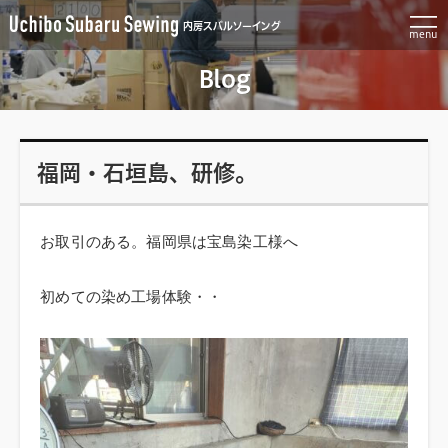
内房スバルソーイング
menu
Blog
その他
公開日:
2024.06.28
/ カテゴリー:
福岡・石垣島、研修。
お取引のある。福岡県は宝島染工様へ
初めての染め工場体験・・